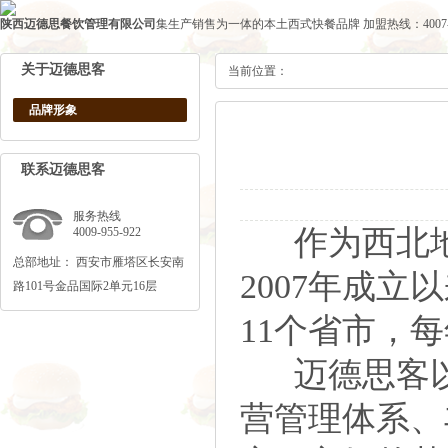
陕西迈德思餐饮管理有限公司
集生产销售为一体的本土西式快餐品牌
加盟热线：4007-1
关于迈德思客
当前位置：
品牌形象
联系迈德思客
服务热线
作为西北地
4009-955-922
总部地址： 西安市雁塔区长安南
2007年成
路101号金品国际2单元16层
11个省市，
迈德思客以
营管理体系、