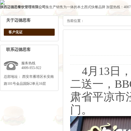
陕西迈德思餐饮管理有限公司
集生产销售为一体的本土西式快餐品牌
加盟热线：4007-1
关于迈德思客
当前位置：
客户见证
联系迈德思客
服务热线
4月13日
4009-955-922
总部地址： 西安市雁塔区长安南
二送一，BB
路101号金品国际2单元16层
肃省平凉市
门。