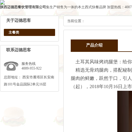
陕西迈德思餐饮管理有限公司
集生产销售为一体的本土西式快餐品牌
加盟热线：4007-1
关于迈德思客
当前位置：
主餐类
产品介绍
联系迈德思客
土耳其风味烤鸡腿堡：给你
服务热线
4009-955-922
精选无骨鸡腿肉，搭配秘制
总部地址： 西安市雁塔区长安南
腿肉的鲜嫩，跃然于口，引人
路101号金品国际2单元16层
（起），2018年10月16日上