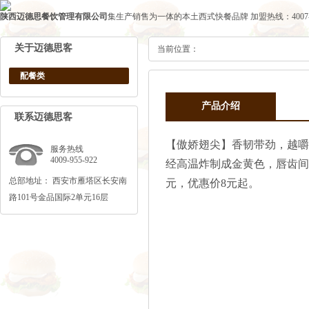
陕西迈德思餐饮管理有限公司
集生产销售为一体的本土西式快餐品牌
加盟热线：4007-1
关于迈德思客
当前位置：
配餐类
产品介绍
联系迈德思客
【傲娇翅尖】香韧带劲，越嚼
服务热线
4009-955-922
经高温炸制成金黄色，唇齿间
总部地址： 西安市雁塔区长安南
元，优惠价8元起。
路101号金品国际2单元16层